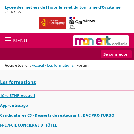
Panneau de gestion des cookies
Lycée des métiers de l'hôtellerie et du tourisme d'Occitanie
Menu de la rubrique
Contenu
TOULOUSE
MENU
Se connecter
Vous êtes ici :
Accueil
›
Les formations
›
Forum
Les formations
1ère STHR Accueil
Apprentissage
Candidatures CS - Desserts de restaurant., BAC PRO TURBO
FPE /FCIL CONCIERGE D'HÔTEL