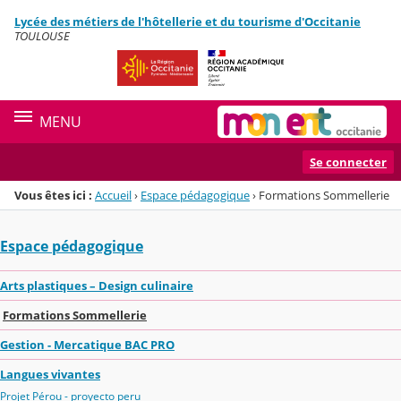
Panneau de gestion des cookies
Lycée des métiers de l'hôtellerie et du tourisme d'Occitanie
Menu de la rubrique
Contenu
TOULOUSE
MENU
Se connecter
Vous êtes ici :
Accueil
›
Espace pédagogique
›
Formations Sommellerie
Espace pédagogique
Arts plastiques – Design culinaire
Formations Sommellerie
Gestion - Mercatique BAC PRO
Langues vivantes
Projet Pérou - proyecto peru