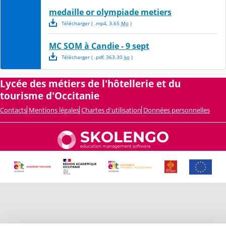
medaille or olympiade metiers
Télécharger
( .
mp4
,
3.65
Mo
)
MC SOM à Candie - 9 sept
Télécharger
( .
pdf
,
363.30
ko
)
Lycée des métiers de l'hôtellerie et du
tourisme d'Occitanie
Contacts
Mentions légales
Chartes d'utilisation
Données personnelles