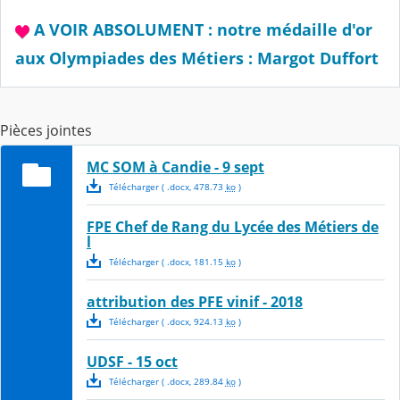
A VOIR ABSOLUMENT : notre médaille d'or
aux Olympiades des Métiers : Margot Duffort
Pièces jointes
MC SOM à Candie - 9 sept
Télécharger
( .
docx
,
478.73
ko
)
FPE Chef de Rang du Lycée des Métiers de
l
Télécharger
( .
docx
,
181.15
ko
)
attribution des PFE vinif - 2018
Télécharger
( .
docx
,
924.13
ko
)
UDSF - 15 oct
Télécharger
( .
docx
,
289.84
ko
)