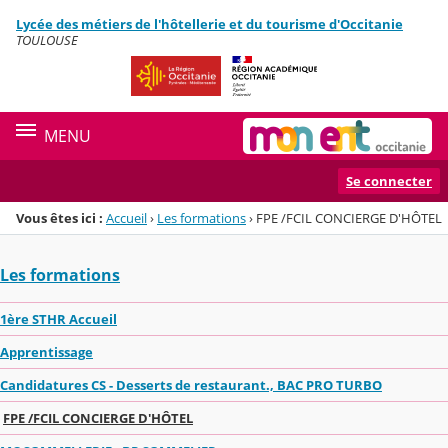
Panneau de gestion des cookies
Lycée des métiers de l'hôtellerie et du tourisme d'Occitanie
Menu de la rubrique
Contenu
TOULOUSE
MENU
Se connecter
Vous êtes ici :
Accueil
›
Les formations
›
FPE /FCIL CONCIERGE D'HÔTEL
Les formations
1ère STHR Accueil
Apprentissage
Candidatures CS - Desserts de restaurant., BAC PRO TURBO
FPE /FCIL CONCIERGE D'HÔTEL