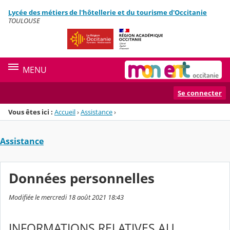
Panneau de gestion des cookies
Lycée des métiers de l'hôtellerie et du tourisme d'Occitanie
Menu de la rubrique
Contenu
TOULOUSE
MENU
Se connecter
Vous êtes ici :
Accueil
›
Assistance
›
Assistance
Données personnelles
Modifiée le mercredi 18 août 2021 18:43
INFORMATIONS RELATIVES AU