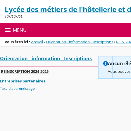
Panneau de gestion des cookies
Lycée des métiers de l'hôtellerie et
Menu de la rubrique
Contenu
TOULOUSE
MENU
Vous êtes ici :
Accueil
›
Orientation - information - Inscriptions
›
REINSCR
Orientation - information - Inscriptions
Aucun élém
REINSCRIPTION 2024-2025
Vous pouvez 
Entreprises partenaires
Taxe d'apprentissage