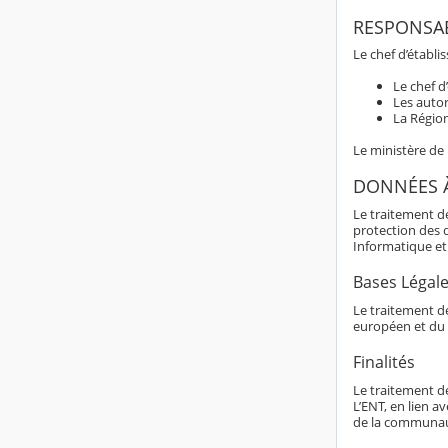
RESPONSAB
Le chef d’établi
Le chef d
Les autor
La Région
Le ministère de
DONNÉES 
Le traitement d
protection des 
Informatique et 
Bases Légal
Le traitement de
européen et du 
Finalités
Le traitement d
L’ENT, en lien av
de la communaut