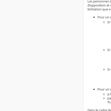
Les personnes do
d’opposition et 
limitation que v
Pour un d
Si
Si
Si
Pour un d
à 
pa
To
Dans le cadre de