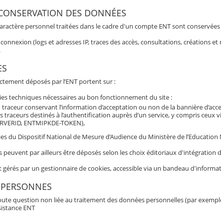
 CONSERVATION DES DONNÉES
aractère personnel traitées dans le cadre d'un compte ENT sont conservées po
connexion (logs et adresses IP, traces des accès, consultations, créations 
.
ES
ectement déposés par l’ENT portent sur :
ies techniques nécessaires au bon fonctionnement du site :
 traceur conservant l’information d’acceptation ou non de la bannière d’acc
s traceurs destinés à l’authentification auprès d’un service, y compris ceux 
RVERID, ENTMIPKDE-TOKEN),
es du Dispositif National de Mesure d’Audience du Ministère de l’Education Nat
s peuvent par ailleurs être déposés selon les choix éditoriaux d'intégratio
t gérés par un gestionnaire de cookies, accessible via un bandeau d'informat
 PERSONNES
oute question non liée au traitement des données personnelles (par exemple b
sistance ENT