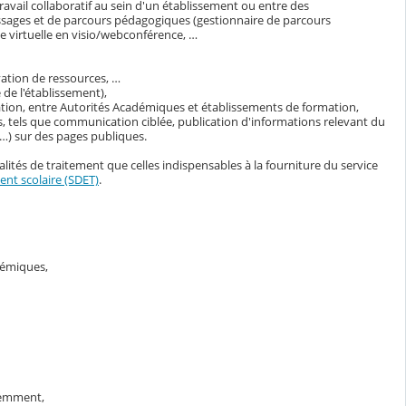
avail collaboratif au sein d'un établissement ou entre des
ssages et de parcours pédagogiques (gestionnaire de parcours
 virtuelle en visio/webconférence, …
vation de ressources, …
de l'établissement),
ation, entre Autorités Académiques et établissements de formation,
, tels que communication ciblée, publication d'informations relevant du
s…) sur des pages publiques.
lités de traitement que celles indispensables à la fourniture du service
nt scolaire (SDET)
.
adémiques,
demment,