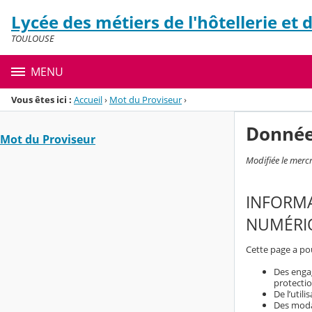
Panneau de gestion des cookies
Lycée des métiers de l'hôtellerie et
Menu de la rubrique
Contenu
TOULOUSE
MENU
Vous êtes ici :
Accueil
›
Mot du Proviseur
›
Donnée
Mot du Proviseur
Modifiée le merc
INFORMA
NUMÉRIQ
Cette page a pou
Des engag
protecti
De l’util
Des modal