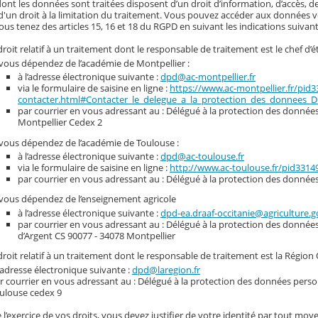
nt les données sont traitées disposent d’un droit d’information, d’accès, de
d'un droit à la limitation du traitement. Vous pouvez accéder aux données vou
ous tenez des articles 15, 16 et 18 du RGPD en suivant les indications suivant
roit relatif à un traitement dont le responsable de traitement est le chef d’é
 vous dépendez de l’académie de Montpellier :
à l’adresse électronique suivante :
dpd@ac-montpellier.fr
via le formulaire de saisine en ligne :
https://www.ac-montpellier.fr/pid
contacter.html#Contacter_le_delegue_a_la_protection_des_donnees_
par courrier en vous adressant au : Délégué à la protection des données 
Montpellier Cedex 2
 vous dépendez de l’académie de Toulouse :
à l’adresse électronique suivante :
dpd@ac-toulouse.fr
via le formulaire de saisine en ligne :
http://www.ac-toulouse.fr/pid331
par courrier en vous adressant au : Délégué à la protection des donnée
 vous dépendez de l’enseignement agricole
à l’adresse électronique suivante :
dpd-ea.draaf-occitanie@agriculture.g
par courrier en vous adressant au : Délégué à la protection des donnée
d’Argent CS 90077 - 34078 Montpellier
roit relatif à un traitement dont le responsable de traitement est la Région 
l’adresse électronique suivante :
dpd@laregion.fr
r courrier en vous adressant au : Délégué à la protection des données person
ulouse cedex 9
 l’exercice de vos droits, vous devez justifier de votre identité par tout moye