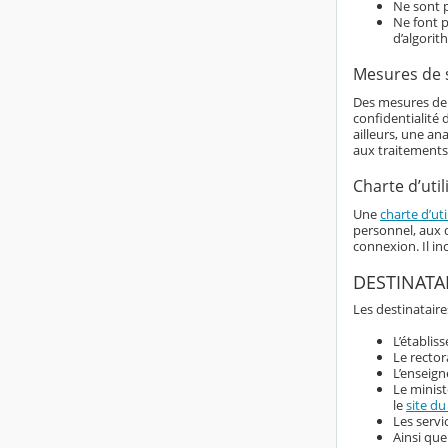
Ne sont p
Ne font p
d’algorit
Mesures de 
Des mesures de s
confidentialité
ailleurs, une an
aux traitements
Charte d’util
Une
charte d’uti
personnel, aux d
connexion. Il i
DESTINATA
Les destinataire
L’établis
Le rector
L’enseign
Le minist
le
site du
Les servi
Ainsi que