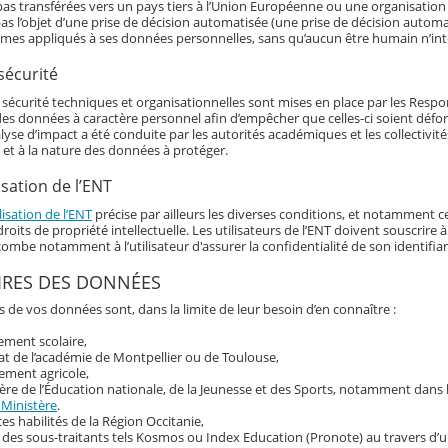
as transférées vers un pays tiers à l’Union Européenne ou une organisation 
as l’objet d’une prise de décision automatisée (une prise de décision automat
hmes appliqués à ses données personnelles, sans qu’aucun être humain n’int
sécurité
écurité techniques et organisationnelles sont mises en place par les Responsa
 des données à caractère personnel afin d’empêcher que celles-ci soient déf
alyse d’impact a été conduite par les autorités académiques et les collectivi
 et à la nature des données à protéger.
isation de l’ENT
lisation de l’ENT
précise par ailleurs les diverses conditions, et notamment ce
roits de propriété intellectuelle. Les utilisateurs de l’ENT doivent souscrir
ncombe notamment à l’utilisateur d'assurer la confidentialité de son identif
IRES DES DONNÉES
s de vos données sont, dans la limite de leur besoin d’en connaître :
sement scolaire,
at de l’académie de Montpellier ou de Toulouse,
ement agricole,
ère de l’Éducation nationale, de la Jeunesse et des Sports, notamment dans
 Ministère
.
ces habilités de la Région Occitanie,
 des sous-traitants tels Kosmos ou Index Education (Pronote) au travers d’u