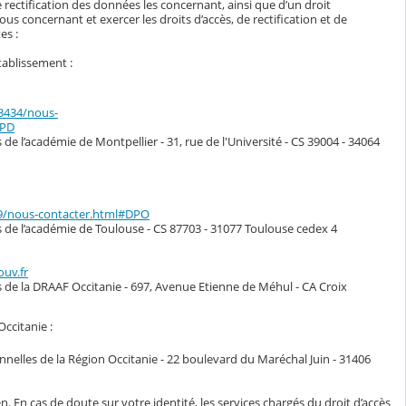
 rectification des données les concernant, ainsi que d’un droit
s concernant et exercer les droits d’accès, de rectification et de
es :
tablissement :
33434/nous-
DPD
de l’académie de Montpellier - 31, rue de l'Université - CS 39004 - 34064
49/nous-contacter.html#DPO
s de l’académie de Toulouse - CS 87703 - 31077 Toulouse cedex 4
ouv.fr
s de la DRAAF Occitanie - 697, Avenue Etienne de Méhul - CA Croix
Occitanie :
nelles de la Région Occitanie - 22 boulevard du Maréchal Juin - 31406
n. En cas de doute sur votre identité, les services chargés du droit d’accès