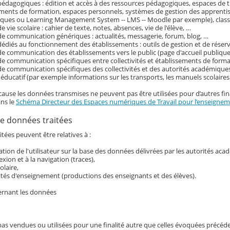
pédagogiques : édition et accès à des ressources pédagogiques, espaces de tr
ements de formation, espaces personnels, systèmes de gestion des apprenti
ques ou Learning Management System -- LMS -- Moodle par exemple), classe
e vie scolaire : cahier de texte, notes, absences, vie de l'élève, …
de communication génériques : actualités, messagerie, forum, blog, …
dédiés au fonctionnement des établissements : outils de gestion et de réser
de communication des établissements vers le public (page d'accueil publique 
de communication spécifiques entre collectivités et établissements de form
de communication spécifiques des collectivités et des autorités académiques
ducatif (par exemple informations sur les transports, les manuels scolaire
cause les données transmises ne peuvent pas être utilisées pour d’autres fina
ans le
Schéma Directeur des Espaces numériques de Travail pour l’enseigneme
e données traitées
tées peuvent être relatives à :
ication de l'utilisateur sur la base des données délivrées par les autorités ac
exion et à la navigation (traces),
colaire,
ités d'enseignement (productions des enseignants et des élèves).
ernant les données
pas vendues ou utilisées pour une finalité autre que celles évoquées précé