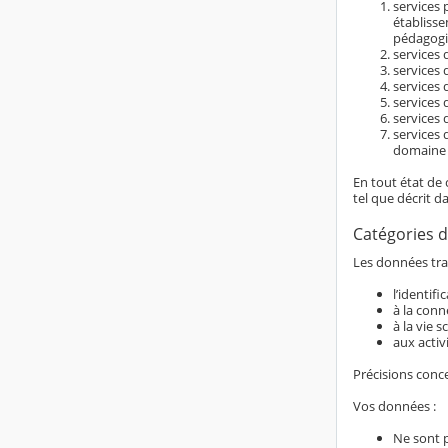
services 
établiss
pédagogi
services d
services 
services 
services 
services 
services 
domaine é
En tout état de 
tel que décrit d
Catégories d
Les données trai
l’identif
à la conn
à la vie s
aux activ
Précisions conc
Vos données :
Ne sont 