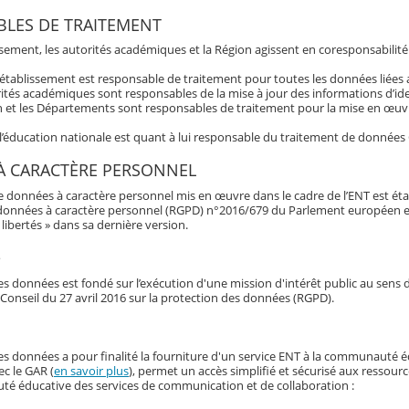
LES DE TRAITEMENT
ssement, les autorités académiques et la Région agissent en coresponsabilité
’établissement est responsable de traitement pour toutes les données liée
ités académiques sont responsables de la mise à jour des informations d’ide
 et les Départements sont responsables de traitement pour la mise en œuvre
 l’éducation nationale est quant à lui responsable du traitement de données
À CARACTÈRE PERSONNEL
e données à caractère personnel mis en œuvre dans le cadre de l’ENT est éta
données à caractère personnel (RGPD) n°2016/679 du Parlement européen et du 
libertés » dans sa dernière version.
e
s données est fondé sur l’exécution d'une mission d'intérêt public au sens d
Conseil du 27 avril 2016 sur la protection des données (RGPD).
es données a pour finalité la fourniture d'un service ENT à la communauté é
ec le GAR (
en savoir plus
), permet un accès simplifié et sécurisé aux ressour
é éducative des services de communication et de collaboration :