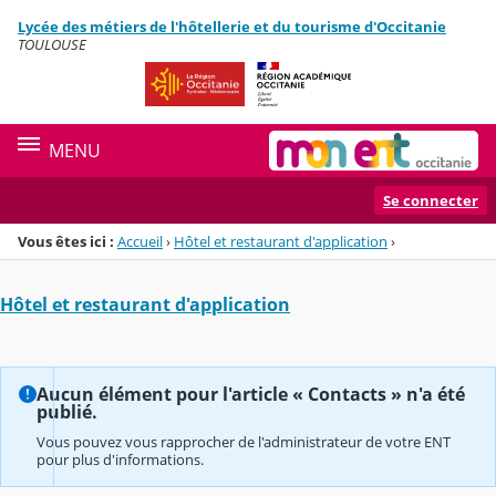
Panneau de gestion des cookies
Lycée des métiers de l'hôtellerie et du tourisme d'Occitanie
Menu de la rubrique
Contenu
TOULOUSE
MENU
Se connecter
Vous êtes ici :
Accueil
›
Hôtel et restaurant d'application
›
Hôtel et restaurant d'application
Aucun élément pour l'article « Contacts » n'a été
publié.
Vous pouvez vous rapprocher de l'administrateur de votre ENT
pour plus d'informations.