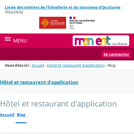
Panneau de gestion des cookies
Lycée des métiers de l'hôtellerie et du tourisme d'Occitanie
Menu de la rubrique
Contenu
TOULOUSE
MENU
Se connecter
Vous êtes ici :
Accueil
›
Hôtel et restaurant d'application
›
Blog
Hôtel et restaurant d'application
Hôtel et restaurant d'application
Accueil
Blog