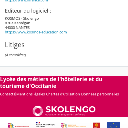
https://www.nfrance.com
Editeur du logiciel :
KOSMOS - Skolengo
8 rue Kervégan
44000 NANTES
https://www.kosmos-education.com
Litiges
[À compléter]
Lycée des métiers de l'hôtellerie et du
tourisme d'Occitanie
Contacts
Mentions légales
Chartes d'utilisation
Données personnelles