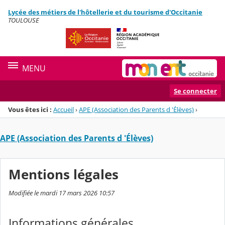
Panneau de gestion des cookies
Lycée des métiers de l'hôtellerie et du tourisme d'Occitanie
Menu de la rubrique
Contenu
TOULOUSE
MENU
Se connecter
Vous êtes ici :
Accueil
›
APE (Association des Parents d 'Élèves)
›
APE (Association des Parents d 'Élèves)
Mentions légales
Modifiée le mardi 17 mars 2026 10:57
Informations générales